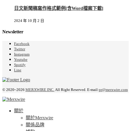
日文新聞稿寫作格式範例[含Word檔案下載]
2024 年 10 月 2 日
Newsletter
Facebook
Twitter
Instagram
Youtube
Spotify
Line
© 2020~2026
MERXWIRE INC.
All Right Reserved. E-mail:
pr@merxwire.com
關於
關於Merxwire
關係品牌