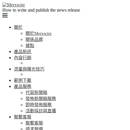
How to write and publish the news release
關於
關於Merxwire
關係品牌
據點
產品新訊
內容行銷
流量與曝光技巧
範例下載
產品服務
代寫新聞稿
發佈新聞稿服務
即時發佈服務
活動採訪與直播
聯繫客服
聯繫客服
請求報價