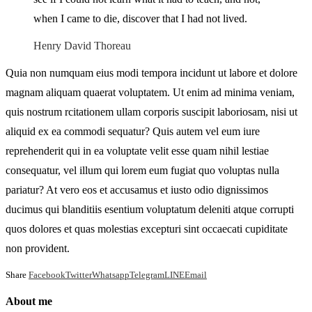
when I came to die, discover that I had not lived.
Henry David Thoreau
Quia non numquam eius modi tempora incidunt ut labore et dolore
magnam aliquam quaerat voluptatem. Ut enim ad minima veniam,
quis nostrum rcitationem ullam corporis suscipit laboriosam, nisi ut
aliquid ex ea commodi sequatur? Quis autem vel eum iure
reprehenderit qui in ea voluptate velit esse quam nihil lestiae
consequatur, vel illum qui lorem eum fugiat quo voluptas nulla
pariatur? At vero eos et accusamus et iusto odio dignissimos
ducimus qui blanditiis esentium voluptatum deleniti atque corrupti
quos dolores et quas molestias excepturi sint occaecati cupiditate
non provident.
Share
Facebook
Twitter
Whatsapp
Telegram
LINE
Email
About me