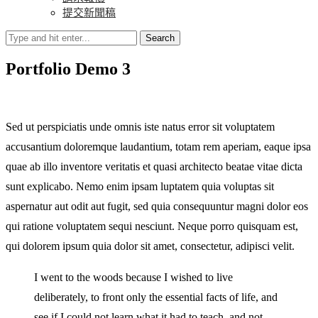
提交新聞稿
Search
Portfolio Demo 3
Sed ut perspiciatis unde omnis iste natus error sit voluptatem
accusantium doloremque laudantium, totam rem aperiam, eaque ipsa
quae ab illo inventore veritatis et quasi architecto beatae vitae dicta
sunt explicabo. Nemo enim ipsam luptatem quia voluptas sit
aspernatur aut odit aut fugit, sed quia consequuntur magni dolor eos
qui ratione voluptatem sequi nesciunt. Neque porro quisquam est,
qui dolorem ipsum quia dolor sit amet, consectetur, adipisci velit.
I went to the woods because I wished to live
deliberately, to front only the essential facts of life, and
see if I could not learn what it had to teach, and not,