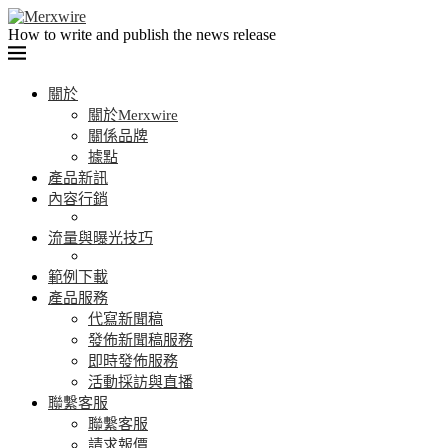
How to write and publish the news release
關於
關於Merxwire
關係品牌
據點
產品新訊
內容行銷
流量與曝光技巧
範例下載
產品服務
代寫新聞稿
發佈新聞稿服務
即時發佈服務
活動採訪與直播
聯繫客服
聯繫客服
請求報價