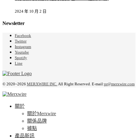
2024 年 10 月 2 日
Newsletter
Facebook
Twitter
Instagram
Youtube
Spotify
Line
© 2020~2026
MERXWIRE INC.
All Right Reserved. E-mail:
pr@merxwire.com
關於
關於Merxwire
關係品牌
據點
產品新訊