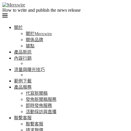
How to write and publish the news release
關於
關於Merxwire
關係品牌
據點
產品新訊
內容行銷
流量與曝光技巧
範例下載
產品服務
代寫新聞稿
發佈新聞稿服務
即時發佈服務
活動採訪與直播
聯繫客服
聯繫客服
請求報價