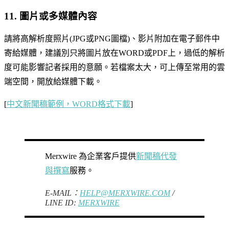
11. 圖片或多媒體內容
請將高解析度照片(JPG或PNG圖檔)、影片附加在電子郵件中
寄給媒體，建議別只將圖片放在WORD或PDF上，過低的解析
度可能影響記者採用的意願。若檔案太大，可上傳至常用的雲
端空間，開放給媒體下載。
[
中文新聞稿範例，WORD格式下載
]
Merxwire 為企業客戶提供
新聞稿代發
與撰寫
服務。
E-MAIL：
HELP@MERXWIRE.COM
/
LINE ID:
MERXWIRE