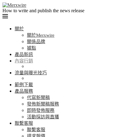
How to write and publish the news release
關於
關於Merxwire
關係品牌
據點
產品新訊
內容行銷
流量與曝光技巧
範例下載
產品服務
代寫新聞稿
發佈新聞稿服務
即時發佈服務
活動採訪與直播
聯繫客服
聯繫客服
請求報價