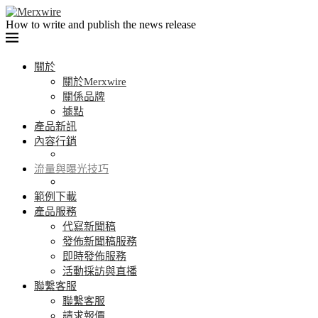
How to write and publish the news release
關於
關於Merxwire
關係品牌
據點
產品新訊
內容行銷
流量與曝光技巧
範例下載
產品服務
代寫新聞稿
發佈新聞稿服務
即時發佈服務
活動採訪與直播
聯繫客服
聯繫客服
請求報價