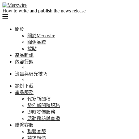
How to write and publish the news release
關於
關於Merxwire
關係品牌
據點
產品新訊
內容行銷
流量與曝光技巧
範例下載
產品服務
代寫新聞稿
發佈新聞稿服務
即時發佈服務
活動採訪與直播
聯繫客服
聯繫客服
請求報價