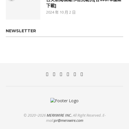
下載]
2024 年 10 月 2 日
NEWSLETTER
© 2020~2026
MERXWIRE INC.
All Right Reserved. E-
mail:
pr@merxwire.com