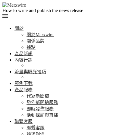
How to write and publish the news release
關於
關於Merxwire
關係品牌
據點
產品新訊
內容行銷
流量與曝光技巧
範例下載
產品服務
代寫新聞稿
發佈新聞稿服務
即時發佈服務
活動採訪與直播
聯繫客服
聯繫客服
請求報價