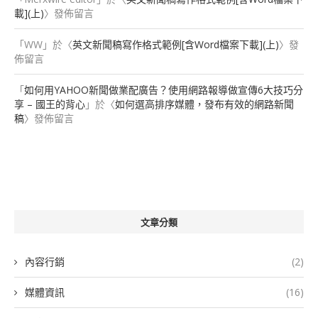
載](上)
〉發佈留言
「
WW
」於〈
英文新聞稿寫作格式範例[含Word檔案下載](上)
〉發
佈留言
「
如何用YAHOO新聞做業配廣告？使用網路報導做宣傳6大技巧分
享 – 國王的背心
」於〈
如何選高排序媒體，發布有效的網路新聞
稿
〉發佈留言
文章分類
內容行銷
(2)
媒體資訊
(16)