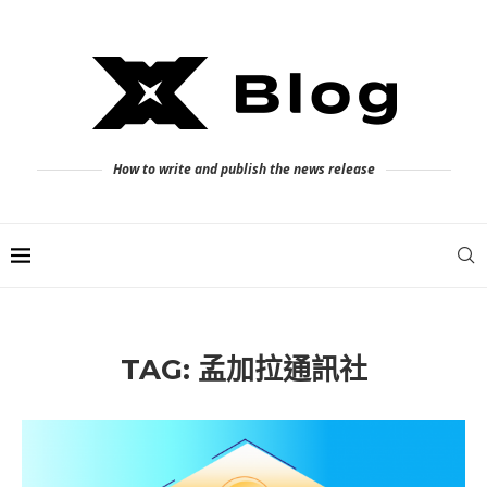
How to write and publish the news release
TAG:
孟加拉通訊社