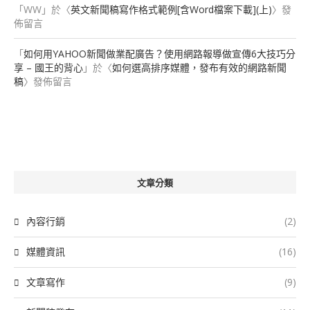
「
WW
」於〈
英文新聞稿寫作格式範例[含Word檔案下載](上)
〉發
佈留言
「
如何用YAHOO新聞做業配廣告？使用網路報導做宣傳6大技巧分
享 – 國王的背心
」於〈
如何選高排序媒體，發布有效的網路新聞
稿
〉發佈留言
文章分類
內容行銷
(2)
媒體資訊
(16)
文章寫作
(9)