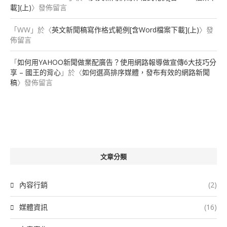
載](上)
〉發佈留言
「
WW
」於〈
英文新聞稿寫作格式範例[含Word檔案下載](上)
〉發
佈留言
「
如何用YAHOO新聞做業配廣告？使用網路報導做宣傳6大技巧分
享 – 國王的背心
」於〈
如何選高排序媒體，發布有效的網路新聞
稿
〉發佈留言
文章分類
內容行銷
(2)
媒體資訊
(16)