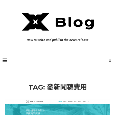
How to write and publish the news release
TAG:
發新聞稿費用