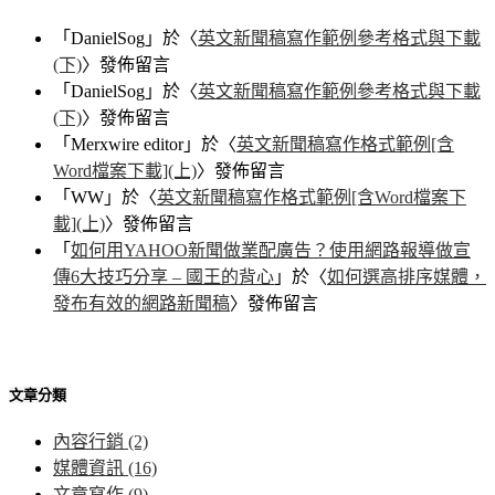
「
DanielSog
」於〈
英文新聞稿寫作範例參考格式與下載
(下)
〉發佈留言
「
DanielSog
」於〈
英文新聞稿寫作範例參考格式與下載
(下)
〉發佈留言
「
Merxwire editor
」於〈
英文新聞稿寫作格式範例[含
Word檔案下載](上)
〉發佈留言
「
WW
」於〈
英文新聞稿寫作格式範例[含Word檔案下
載](上)
〉發佈留言
「
如何用YAHOO新聞做業配廣告？使用網路報導做宣
傳6大技巧分享 – 國王的背心
」於〈
如何選高排序媒體，
發布有效的網路新聞稿
〉發佈留言
文章分類
內容行銷
(2)
媒體資訊
(16)
文章寫作
(9)