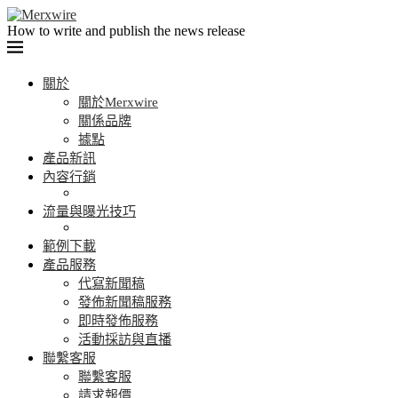
How to write and publish the news release
關於
關於Merxwire
關係品牌
據點
產品新訊
內容行銷
流量與曝光技巧
範例下載
產品服務
代寫新聞稿
發佈新聞稿服務
即時發佈服務
活動採訪與直播
聯繫客服
聯繫客服
請求報價