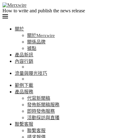
How to write and publish the news release
關於
關於Merxwire
關係品牌
據點
產品新訊
內容行銷
流量與曝光技巧
範例下載
產品服務
代寫新聞稿
發佈新聞稿服務
即時發佈服務
活動採訪與直播
聯繫客服
聯繫客服
請求報價