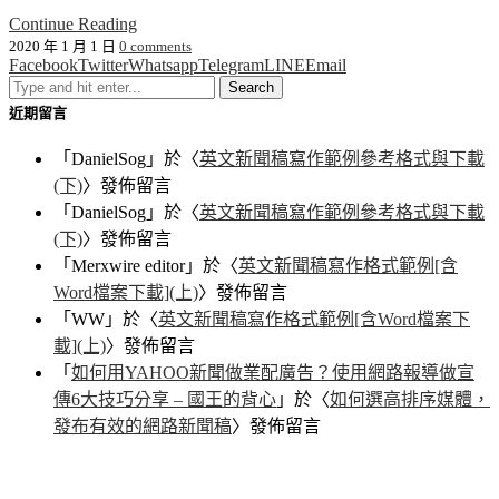
Continue Reading
2020 年 1 月 1 日
0 comments
Facebook
Twitter
Whatsapp
Telegram
LINE
Email
近期留言
「
DanielSog
」於〈
英文新聞稿寫作範例參考格式與下載
(下)
〉發佈留言
「
DanielSog
」於〈
英文新聞稿寫作範例參考格式與下載
(下)
〉發佈留言
「
Merxwire editor
」於〈
英文新聞稿寫作格式範例[含
Word檔案下載](上)
〉發佈留言
「
WW
」於〈
英文新聞稿寫作格式範例[含Word檔案下
載](上)
〉發佈留言
「
如何用YAHOO新聞做業配廣告？使用網路報導做宣
傳6大技巧分享 – 國王的背心
」於〈
如何選高排序媒體，
發布有效的網路新聞稿
〉發佈留言