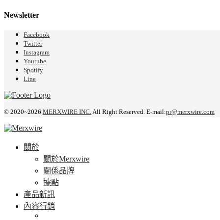
Newsletter
Facebook
Twitter
Instagram
Youtube
Spotify
Line
© 2020~2026
MERXWIRE INC.
All Right Reserved. E-mail:
pr@merxwire.com
關於
關於Merxwire
關係品牌
據點
產品新訊
內容行銷