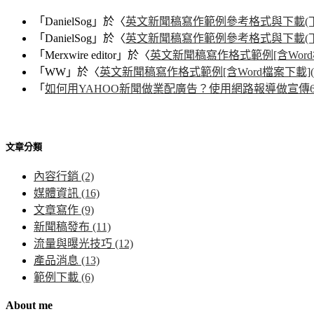
「
DanielSog
」於〈
英文新聞稿寫作範例參考格式與下載(下
「
DanielSog
」於〈
英文新聞稿寫作範例參考格式與下載(下
「
Merxwire editor
」於〈
英文新聞稿寫作格式範例[含Word
「
WW
」於〈
英文新聞稿寫作格式範例[含Word檔案下載](
「
如何用YAHOO新聞做業配廣告？使用網路報導做宣傳6
文章分類
內容行銷
(2)
媒體資訊
(16)
文章寫作
(9)
新聞稿發布
(11)
流量與曝光技巧
(12)
產品消息
(13)
範例下載
(6)
About me