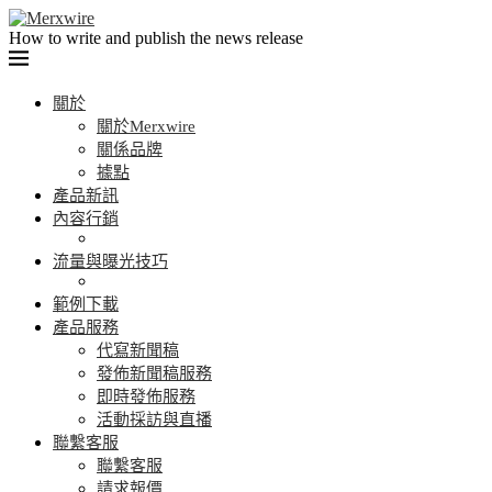
How to write and publish the news release
關於
關於Merxwire
關係品牌
據點
產品新訊
內容行銷
流量與曝光技巧
範例下載
產品服務
代寫新聞稿
發佈新聞稿服務
即時發佈服務
活動採訪與直播
聯繫客服
聯繫客服
請求報價