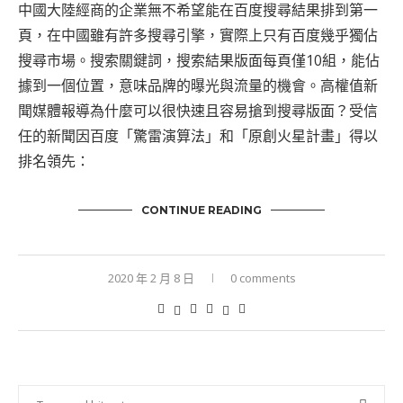
中國大陸經商的企業無不希望能在百度搜尋結果排到第一
頁，在中國雖有許多搜尋引擎，實際上只有
百度
幾乎獨佔
搜尋市場。搜索關鍵詞，搜索結果版面每頁僅10組，能佔
據到一個位置，意味品牌的曝光與流量的機會。高權值新
聞媒體報導為什麼可以很快速且容易搶到搜尋版面？受信
任的新聞因百度「驚雷演算法」和「原創火星計畫」得以
排名領先：
CONTINUE READING
2020 年 2 月 8 日
0 comments