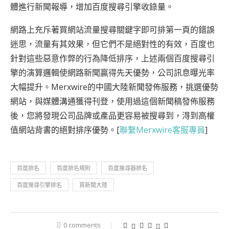
體進行新聞報導，增加百度搜尋引擎收錄量。
網路上充斥著買網站流量搜尋關鍵字即可排第一頁的錯誤
迷思，流量有其效果，但它們不是絕對性的有效，百度也
針對這些惡意作弊的行為降低排序，上述兩個百度搜尋引
擎的演算邏輯使網路新聞贏得先天優勢，公司訊息曝光率
大幅提升。Merxwire的中國大陸新聞發佈服務，挑選優勢
網站，與媒體溝通獲得刊登，使用過這個新聞稿發佈服務
後，您將發現公司品牌或產品更容易被搜尋到，淂到高權
值網站背書的絕對排序優勢。[
聯繫Merxwire客服專員
]
百度排名
百度排名規則
百度搜尋器排名
百度搜尋引擎排名
買新聞大陸
0 comments