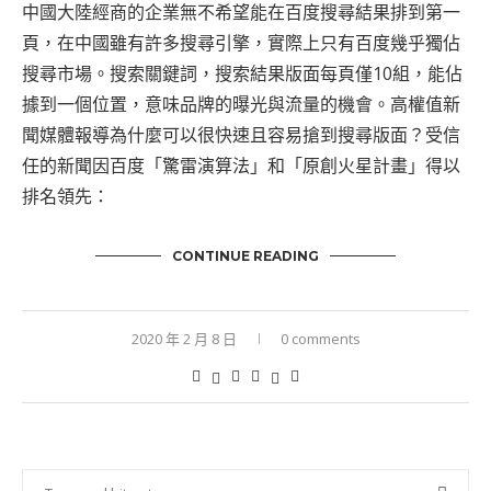
中國大陸經商的企業無不希望能在百度搜尋結果排到第一
頁，在中國雖有許多搜尋引擎，實際上只有
百度
幾乎獨佔
搜尋市場。搜索關鍵詞，搜索結果版面每頁僅10組，能佔
據到一個位置，意味品牌的曝光與流量的機會。高權值新
聞媒體報導為什麼可以很快速且容易搶到搜尋版面？受信
任的新聞因百度「驚雷演算法」和「原創火星計畫」得以
排名領先：
CONTINUE READING
2020 年 2 月 8 日
0 comments