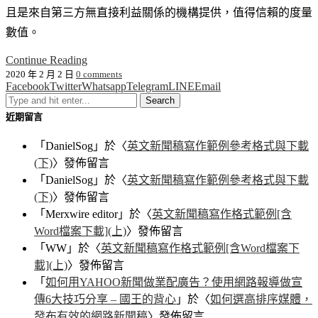
且是來自第三方無直接利益關係的機構提供，值得信賴的度量
數值。
Continue Reading
2020 年 2 月 2 日
0 comments
Facebook
Twitter
Whatsapp
Telegram
LINE
Email
近期留言
「
DanielSog
」於〈
英文新聞稿寫作範例參考格式與下載
(下)
〉發佈留言
「
DanielSog
」於〈
英文新聞稿寫作範例參考格式與下載
(下)
〉發佈留言
「
Merxwire editor
」於〈
英文新聞稿寫作格式範例[含
Word檔案下載](上)
〉發佈留言
「
WW
」於〈
英文新聞稿寫作格式範例[含Word檔案下
載](上)
〉發佈留言
「
如何用YAHOO新聞做業配廣告？使用網路報導做宣
傳6大技巧分享 – 國王的背心
」於〈
如何選高排序媒體，
發布有效的網路新聞稿
〉發佈留言