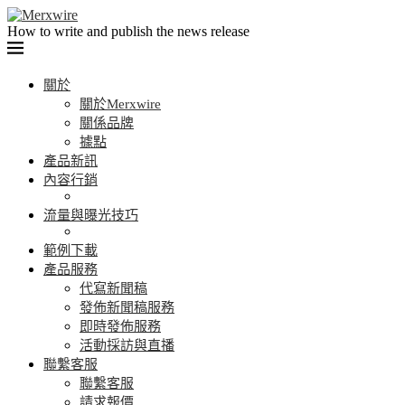
How to write and publish the news release
關於
關於Merxwire
關係品牌
據點
產品新訊
內容行銷
流量與曝光技巧
範例下載
產品服務
代寫新聞稿
發佈新聞稿服務
即時發佈服務
活動採訪與直播
聯繫客服
聯繫客服
請求報價