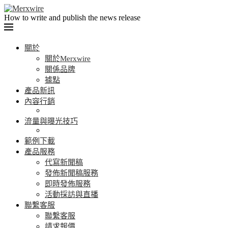
How to write and publish the news release
關於
關於Merxwire
關係品牌
據點
產品新訊
內容行銷
流量與曝光技巧
範例下載
產品服務
代寫新聞稿
發佈新聞稿服務
即時發佈服務
活動採訪與直播
聯繫客服
聯繫客服
請求報價