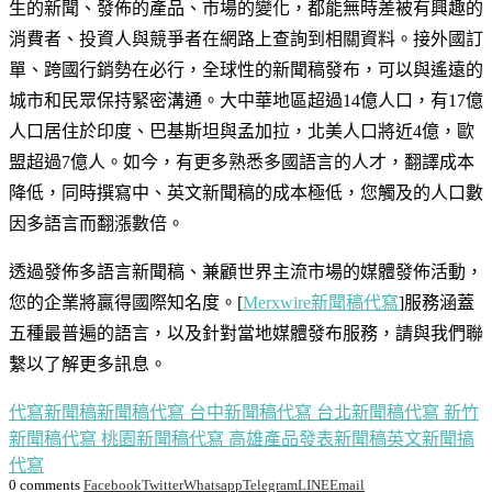
生的新聞、發佈的產品、市場的變化，都能無時差被有興趣的
消費者、投資人與競爭者在網路上查詢到相關資料。接外國訂
單、跨國行銷勢在必行，全球性的新聞稿發布，可以與遙遠的
城市和民眾保持緊密溝通。大中華地區超過14億人口，有17億
人口居住於印度、巴基斯坦與孟加拉，北美人口將近4億，歐
盟超過7億人。如今，有更多熟悉多國語言的人才，翻譯成本
降低，同時撰寫中、英文新聞稿的成本極低，您觸及的人口數
因多語言而翻漲數倍。
透過發佈多語言新聞稿、兼顧世界主流市場的媒體發佈活動，
您的企業將贏得國際知名度。[
Merxwire新聞稿代寫
]服務涵蓋
五種最普遍的語言，以及針對當地媒體發布服務，請與我們聯
繫以了解更多訊息。
代寫新聞稿
新聞稿代寫 台中
新聞稿代寫 台北
新聞稿代寫 新竹
新聞稿代寫 桃園
新聞稿代寫 高雄
產品發表新聞稿
英文新聞搞
代寫
0 comments
Facebook
Twitter
Whatsapp
Telegram
LINE
Email