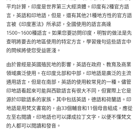
平均計算，印度是世界第三大經濟體。印度有2種官方語
言，英語和印地語，但是，還有其他21種地方性的官方語
言被《印度憲法》所承認，全國使用的語言高達
1500~1600種語言。如果您要訪問印度，明智的做法是先
查明將要去的地區使用的特定方言，學習幾句這些語言中
的問候將使您受益匪淺。
由於曾經是英國殖民地的影響，英語在政府、教育及商業
領域廣泛使用。在印度北部和中部，印地語是廣泛的主流
通用語言，但是在南部，英語的使用較常見的一種。儘管
印地語看起來可能與西歐語言有很大不同，但實際上它是
源於印歐語系的家族，其中包括英語，德語和荷蘭語。印
地語是用梵文書寫的，由33個輔音和11個母音組成，應從
左至右閱讀，印地語也可以譯成拉丁文字，以便不懂梵文
的人都可以閱讀和發音。