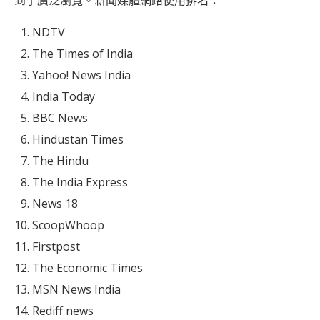
到了廣泛瀏覽。新聞媒體網路使用排名：
NDTV
The Times of India
Yahoo! News India
India Today
BBC News
Hindustan Times
The Hindu
The India Express
News 18
ScoopWhoop
Firstpost
The Economic Times
MSN News India
Rediff news