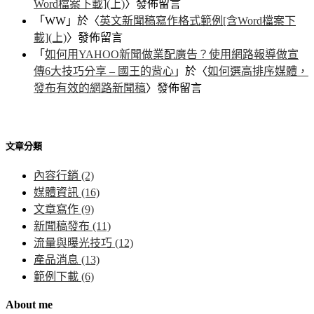
Word檔案下載](上)
〉發佈留言
「
WW
」於〈
英文新聞稿寫作格式範例[含Word檔案下
載](上)
〉發佈留言
「
如何用YAHOO新聞做業配廣告？使用網路報導做宣
傳6大技巧分享 – 國王的背心
」於〈
如何選高排序媒體，
發布有效的網路新聞稿
〉發佈留言
文章分類
內容行銷
(2)
媒體資訊
(16)
文章寫作
(9)
新聞稿發布
(11)
流量與曝光技巧
(12)
產品消息
(13)
範例下載
(6)
About me