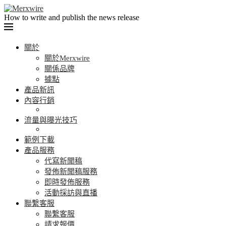
How to write and publish the news release
關於
關於Merxwire
關係品牌
據點
產品新訊
內容行銷
流量與曝光技巧
範例下載
產品服務
代寫新聞稿
發佈新聞稿服務
即時發佈服務
活動採訪與直播
聯繫客服
聯繫客服
請求報價