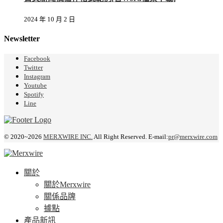
2024 年 10 月 2 日
Newsletter
Facebook
Twitter
Instagram
Youtube
Spotify
Line
© 2020~2026
MERXWIRE INC.
All Right Reserved. E-mail:
pr@merxwire.com
關於
關於Merxwire
關係品牌
據點
產品新訊