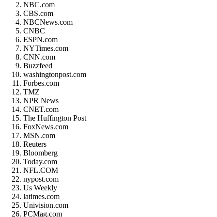
NBC.com
CBS.com
NBCNews.com
CNBC
ESPN.com
NYTimes.com
CNN.com
Buzzfeed
washingtonpost.com
Forbes.com
TMZ
NPR News
CNET.com
The Huffington Post
FoxNews.com
MSN.com
Reuters
Bloomberg
Today.com
NFL.COM
nypost.com
Us Weekly
latimes.com
Univision.com
PCMag.com