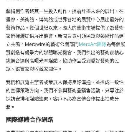
藝術創作者終其一生投入創作，提前計畫未來的展出，在
畫廊、美術館、博物館或世界各地的展覽中心展出最好的
藝術作品。幾個世紀以來，龐大的藝術市場提供了為藝術
家們揮灑提供展出機會，新聞負責引領民眾與藝術作品建
立共鳴。Merxwire的藝術公關部門
MerxArt團隊
為每個展
覽創造有競爭力的媒體曝光機會，我們傑出的藝術家精心
挑選合適與高曝光率媒體，協助作品受到愛好藝術的民
眾、鑑賞家與收藏家關注。
我們和展覽主辦者或策展人保持良好溝通，並達成一致性
的宣傳策略方向，我們不參與藝術品銷售活動，只專注於
採訪安排和媒體連繫，客戶不必為宣傳合作提出抽成分
潤。
國際媒體合作網路