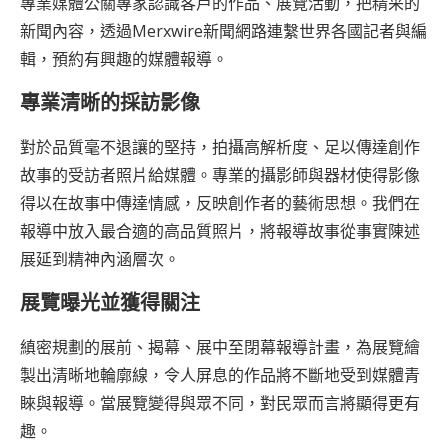
專業媒體公關專家認識客戶的作品、展覽活動，把精采的
新聞內容，透過Merxwire新聞網路連繫世界各國記者與編
輯，預約有興趣的媒體報導。
專業清晰的採訪影像
對於品質毫不退讓的堅持，拍攝高解析度、足以傳達創作
故事的受訪者照片給媒體。專業的攝影師與器材使得影像
得以在故事中傳達情感，反映創作者的藝術思想。我們在
報導中放入最合適的高品質照片，將報導故事從事實陳述
展延到精神內涵層次。
展覽曝光並獲得關注
縝密規劃的展前、揭幕、展中至閉幕報導計畫，為展覽繪
製出清晰地輪廓線，令人屏息的作品將不斷地受到媒體青
睞與報導。當展覽變得與眾不同，對民眾而言將顯得更有
趣。