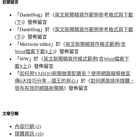
近期留言
「
DanielSog
」於〈
英文新聞稿寫作範例參考格式與下載
(下)
〉發佈留言
「
DanielSog
」於〈
英文新聞稿寫作範例參考格式與下載
(下)
〉發佈留言
「
Merxwire editor
」於〈
英文新聞稿寫作格式範例[含
Word檔案下載](上)
〉發佈留言
「
WW
」於〈
英文新聞稿寫作格式範例[含Word檔案下
載](上)
〉發佈留言
「
如何用YAHOO新聞做業配廣告？使用網路報導做宣
傳6大技巧分享 – 國王的背心
」於〈
如何選高排序媒體，
發布有效的網路新聞稿
〉發佈留言
文章分類
內容行銷
(2)
媒體資訊
(16)