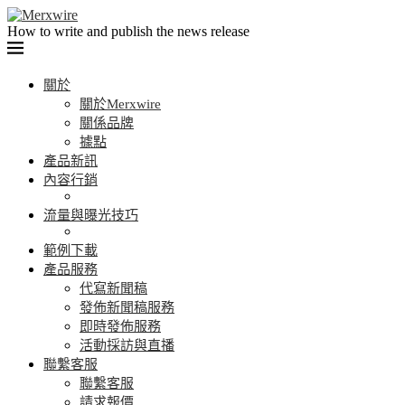
How to write and publish the news release
關於
關於Merxwire
關係品牌
據點
產品新訊
內容行銷
流量與曝光技巧
範例下載
產品服務
代寫新聞稿
發佈新聞稿服務
即時發佈服務
活動採訪與直播
聯繫客服
聯繫客服
請求報價