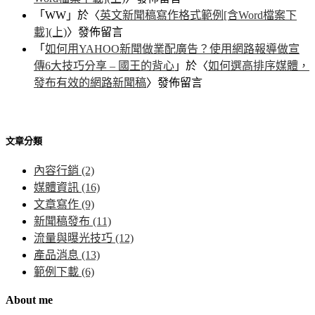
「
WW
」於〈
英文新聞稿寫作格式範例[含Word檔案下
載](上)
〉發佈留言
「
如何用YAHOO新聞做業配廣告？使用網路報導做宣
傳6大技巧分享 – 國王的背心
」於〈
如何選高排序媒體，
發布有效的網路新聞稿
〉發佈留言
文章分類
內容行銷
(2)
媒體資訊
(16)
文章寫作
(9)
新聞稿發布
(11)
流量與曝光技巧
(12)
產品消息
(13)
範例下載
(6)
About me