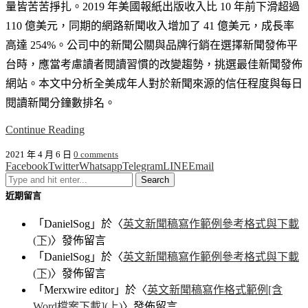
量皆苦苦掙扎。2019 年美國報紙出版收入比 10 年前下滑超過
110 億美元，同期的網路新聞收入增加了 41 億美元，成長率
高達 254%。公司中的新聞公關與品牌行銷在選擇新聞發佈平
台時，應當考慮讀者閱讀習慣的改變趨勢，挑選最佳新聞發佈
網站。本文中分析全美成年人對於新聞來源的信任程度與每日
閱讀新聞分鐘數排名。
Continue Reading
2021 年 4 月 6 日
0 comments
Facebook
Twitter
Whatsapp
Telegram
LINE
Email
近期留言
「
DanielSog
」於〈
英文新聞稿寫作範例參考格式與下載
(下)
〉發佈留言
「
DanielSog
」於〈
英文新聞稿寫作範例參考格式與下載
(下)
〉發佈留言
「
Merxwire editor
」於〈
英文新聞稿寫作格式範例[含
Word檔案下載](上)
〉發佈留言