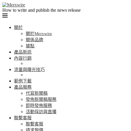
How to write and publish the news release
關於
關於Merxwire
關係品牌
據點
產品新訊
內容行銷
流量與曝光技巧
範例下載
產品服務
代寫新聞稿
發佈新聞稿服務
即時發佈服務
活動採訪與直播
聯繫客服
聯繫客服
請求報價