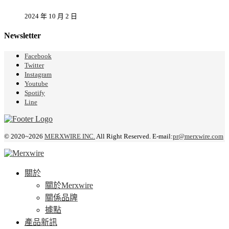
2024 年 10 月 2 日
Newsletter
Facebook
Twitter
Instagram
Youtube
Spotify
Line
© 2020~2026
MERXWIRE INC.
All Right Reserved. E-mail:
pr@merxwire.com
關於
關於Merxwire
關係品牌
據點
產品新訊