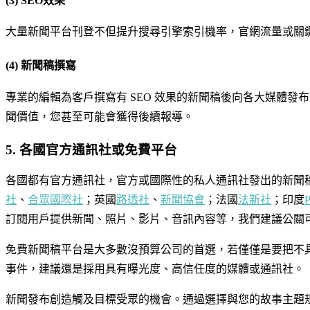
(3) SEO效果
大量新聞平台刊登不但提升搜尋引擎索引機率，官網流量或關
(4) 新聞稿撰寫
專業的編輯為客戶撰寫有 SEO 效果的新聞稿後向各大媒體
聞價值，您甚至可能會獲得後續報導。
5. 各國官方通訊社或免費平台
各國都有官方通訊社，官方或國際性的私人通訊社發出的新聞
社
、
合眾國際社
；英國
路透社
、
新聞協會
；法國
法新社
；印度
P
訂閱用戶提供新聞、照片、影片、音訊內容等，我們建議公關
免費新聞稿平台是大多數沒預算公司的首選，若僅僅是要把不
事件，建議還是採用具有曝光度、高信任度的媒體或通訊社。
新聞發布創造觸及目標受眾的機會。通過選擇與您的故事主題