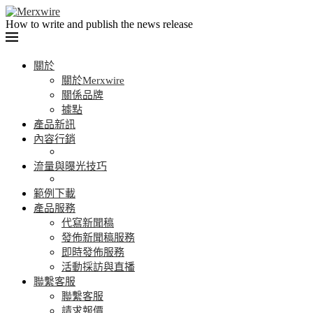
How to write and publish the news release
關於
關於Merxwire
關係品牌
據點
產品新訊
內容行銷
流量與曝光技巧
範例下載
產品服務
代寫新聞稿
發佈新聞稿服務
即時發佈服務
活動採訪與直播
聯繫客服
聯繫客服
請求報價