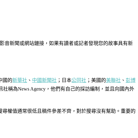
至影音新聞或網站鏈接，如果有讀者或記者發現您的故事具有新
中國的
新華社
、
中國新聞社
；日本
公同社
；美國的
美聯社
、
彭博
稱為News Agency，他們有自己的採訪編制，並且向國內外
搜尋權值通常很低且稿件參差不齊，對於搜尋沒有幫助。重要的