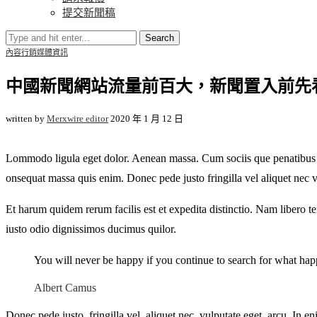
提交新聞稿
Search
內容行銷
媒體資訊
中國新聞網站流量前百大，新聞置入前先
written by
Merxwire editor
2020 年 1 月 12 日
Lommodo ligula eget dolor. Aenean massa. Cum sociis que penatibus et 
onsequat massa quis enim. Donec pede justo fringilla vel aliquet nec 
Et harum quidem rerum facilis est et expedita distinctio. Nam libero 
iusto odio dignissimos ducimus quilor.
You will never be happy if you continue to search for what happi
Albert Camus
Donec pede justo, fringilla vel, aliquet nec, vulputate eget, arcu. In 