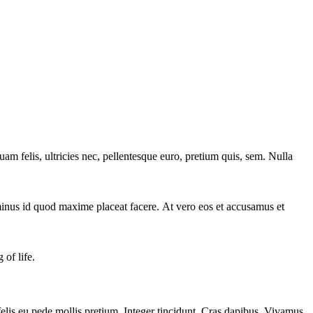
 felis, ultricies nec, pellentesque euro, pretium quis, sem. Nulla
 minus id quod maxime placeat facere. At vero eos et accusamus et
 of life.
 felis eu pede mollis pretium. Integer tincidunt. Cras dapibus. Vivamus