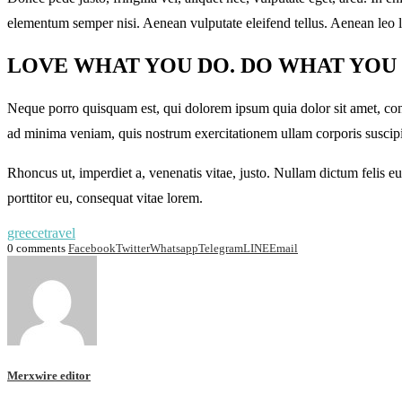
elementum semper nisi. Aenean vulputate eleifend tellus. Aenean leo lig
LOVE WHAT YOU DO. DO WHAT YOU
Neque porro quisquam est, qui dolorem ipsum quia dolor sit amet, con
ad minima veniam, quis nostrum exercitationem ullam corporis suscipi
Rhoncus ut, imperdiet a, venenatis vitae, justo. Nullam dictum felis 
porttitor eu, consequat vitae lorem.
greece
travel
0 comments
Facebook
Twitter
Whatsapp
Telegram
LINE
Email
Merxwire editor