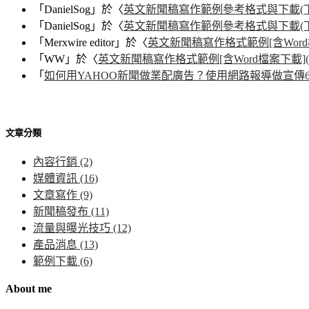
「
DanielSog
」於〈
英文新聞稿寫作範例參考格式與下載(下
「
DanielSog
」於〈
英文新聞稿寫作範例參考格式與下載(下
「
Merxwire editor
」於〈
英文新聞稿寫作格式範例[含Word
「
WW
」於〈
英文新聞稿寫作格式範例[含Word檔案下載](
「
如何用YAHOO新聞做業配廣告？使用網路報導做宣傳6
文章分類
內容行銷
(2)
媒體資訊
(16)
文章寫作
(9)
新聞稿發布
(11)
流量與曝光技巧
(12)
產品消息
(13)
範例下載
(6)
About me