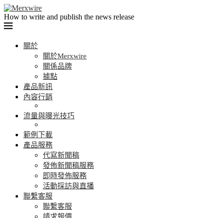
How to write and publish the news release
關於
關於Merxwire
關係品牌
據點
產品新訊
內容行銷
流量與曝光技巧
範例下載
產品服務
代寫新聞稿
發佈新聞稿服務
即時發佈服務
活動採訪與直播
聯繫客服
聯繫客服
請求報價