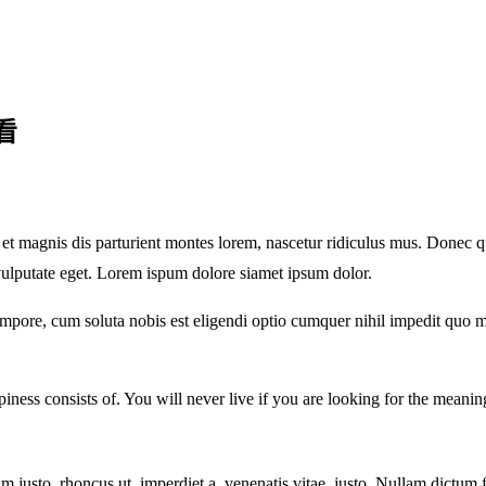
看
magnis dis parturient montes lorem, nascetur ridiculus mus. Donec quam
vulputate eget. Lorem ispum dolore siamet ipsum dolor.
tempore, cum soluta nobis est eligendi optio cumquer nihil impedit quo
ness consists of. You will never live if you are looking for the meaning
enim justo, rhoncus ut, imperdiet a, venenatis vitae, justo. Nullam dictum