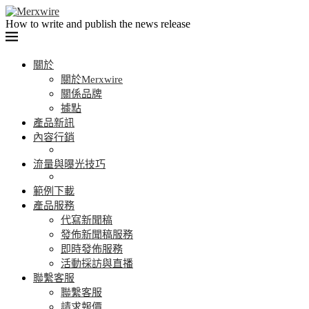
How to write and publish the news release
關於
關於Merxwire
關係品牌
據點
產品新訊
內容行銷
流量與曝光技巧
範例下載
產品服務
代寫新聞稿
發佈新聞稿服務
即時發佈服務
活動採訪與直播
聯繫客服
聯繫客服
請求報價