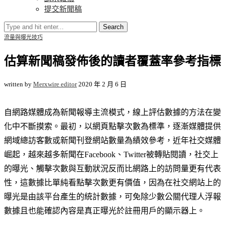
提交新聞稿
Search
流量與曝光技巧
估算新聞稿發佈後的讀者覆蓋率參考指標
written by
Merxwire editor
2020 年 2 月 6 日
自網路媒體成為新聞報導主流模式，線上評估數據的方法在變
化中不斷摸索。最初，以網頁點擊次數為標準，逐漸媒體提供
網域總訪客數或新聞刊登網站數量為績效參考，近年社交媒體
崛起，越來越多新聞在Facebook、Twitter被轉貼閱讀，社交上
的曝光、觸擊次數與互動狀況反而比網路上的訪問量更有代表
性，這數據比單純看點擊次數更有價值，因為在社交網站上的
曝光是由該平台產生的統計數據，可免除少數公關代理人浮報
數據且也能確認內容是真正曝光於註冊用戶的顯示器上。