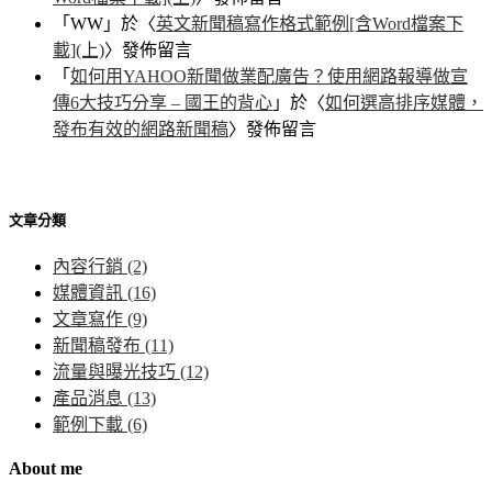
「
WW
」於〈
英文新聞稿寫作格式範例[含Word檔案下
載](上)
〉發佈留言
「
如何用YAHOO新聞做業配廣告？使用網路報導做宣
傳6大技巧分享 – 國王的背心
」於〈
如何選高排序媒體，
發布有效的網路新聞稿
〉發佈留言
文章分類
內容行銷
(2)
媒體資訊
(16)
文章寫作
(9)
新聞稿發布
(11)
流量與曝光技巧
(12)
產品消息
(13)
範例下載
(6)
About me