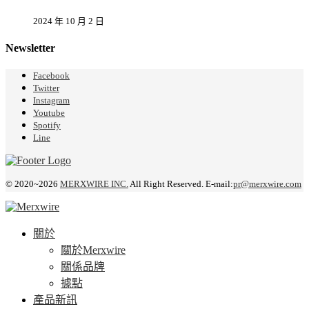
2024 年 10 月 2 日
Newsletter
Facebook
Twitter
Instagram
Youtube
Spotify
Line
© 2020~2026
MERXWIRE INC.
All Right Reserved. E-mail:
pr@merxwire.com
關於
關於Merxwire
關係品牌
據點
產品新訊