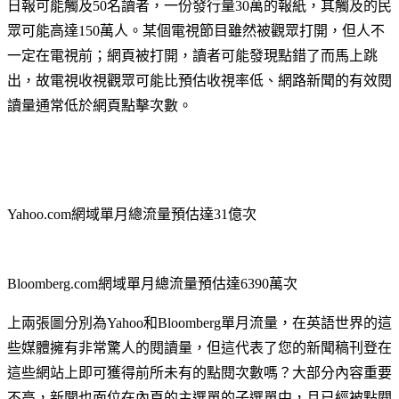
日報可能觸及50名讀者，一份發行量30萬的報紙，其觸及的民
眾可能高達150萬人。某個電視節目雖然被觀眾打開，但人不
一定在電視前；網頁被打開，讀者可能發現點錯了而馬上跳
出，故電視收視觀眾可能比預估收視率低、網路新聞的有效閱
讀量通常低於網頁點擊次數。
Yahoo.com網域單月總流量預估達31億次
Bloomberg.com網域單月總流量預估達6390萬次
上兩張圖分別為Yahoo和Bloomberg單月流量，在英語世界的這
些媒體擁有非常驚人的閱讀量，但這代表了您的新聞稿刊登在
這些網站上即可獲得前所未有的點閱次數嗎？大部分內容重要
不高，新聞也面位在內頁的主選單的子選單中，且已經被點閱