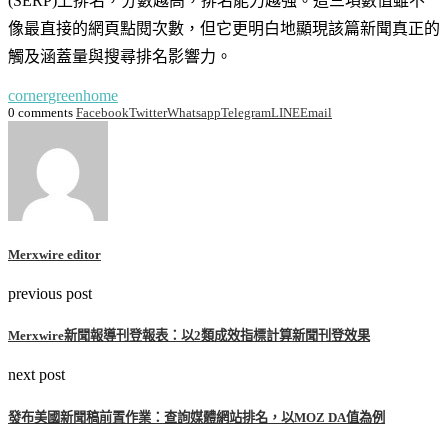
(SERP)上排名，分數越高，排名能力越強。這三項數值雖不
像最直接的網頁點閱次數，但它更明白地顯現該篇新聞真正的
觸及涵蓋量與搜尋排名影響力。
corner
green
home
0 comments
Facebook
Twitter
Whatsapp
Telegram
LINE
Email
Merxwire editor
previous post
Merxwire新聞報導刊登報表：以2類成效指標計算新聞刊登效果
next post
發布美國新聞稿前置作業：查詢媒體網站排名，以MOZ DA值為例